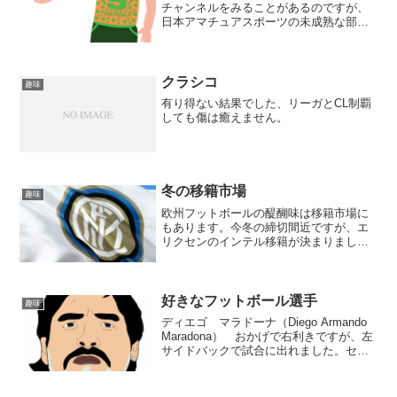
チャンネルをみることがあるのですが、
日本アマチュアスポーツの未成熟な部分
が垣間見れて、若い頃に豊かな才能を未
熟な環境下で有効に伸ばすことができて
いないのでは？と感じた今日この頃で
す。
クラシコ
趣味
有り得ない結果でした、リーガとCL制覇
しても傷は癒えません。
冬の移籍市場
趣味
欧州フットボールの醍醐味は移籍市場に
もあります。今冬の締切間近ですが、エ
リクセンのインテル移籍が決まりまし
た。個人的にインテルは好きな方です
が、コンテがインテルに居るのは違和感
があります。個人的に馴染む日が来ると
も思えません。イタリアは思い...
好きなフットボール選手
趣味
ディエゴ マラドーナ（Diego Armando
Maradona） おかげで右利きですが、左
サイドバックで試合に出れました。セル
ヒオ アグエロ（Sergio Leonel Agüero
del Castillo） マラドーナの次女と結
婚！...