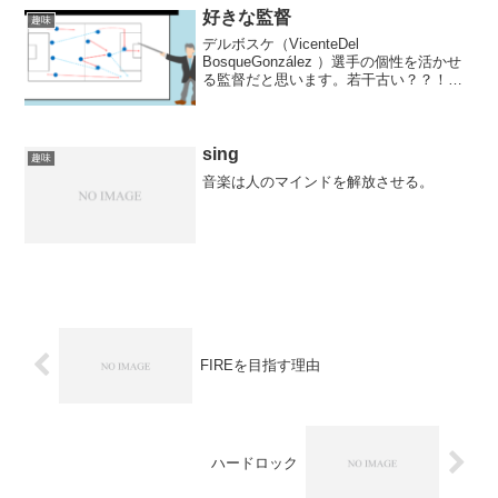
好きな監督
趣味
デルボスケ（VicenteDel
BosqueGonzález ）選手の個性を活かせ
る監督だと思います。若干古い？？！マ
ケレレ放出せずに、イエロの相棒と後釜
獲得していれば、、、ペップ（Josep
Guardiola i Sala）超先鋭的？...
sing
趣味
音楽は人のマインドを解放させる。
FIREを目指す理由
ハードロック