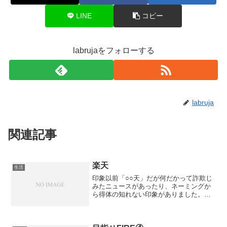
LINE
コピー
labrujaをフォローする
labruja
関連記事
楽天
生活
印象以前「○○天」だが何だかって詐欺じ
みたニュースがあったり、ネーミングか
ら得体の知れない印象がありました。カ
ード自体もあまり情報が自分には入って
こなかったので、良い印象が持っていま
せんでした。何者なのか全く理解してい
ませんでした。今でもネ...