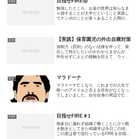
目指せFIRE④
FIRE
勉強したところ、お金の世界は知らなき
ゃ損することが大半だということ実践し
てナンボのことが多々あること人間の欲
望には際限がないことそんな中で、持っ
てないから元から諦めていたこと、使う
行為は一緒なのに使い方によって結果が
異なることが少しずつ理解...
【実践】保育園児の外出自粛対策
生活
強制力（罰則）のない法律を作って、発
出して何がしたいのかわかりませんが、
外出せずに人との接触を控えて、ウィル
スが拡散しないように努めなければいけ
ないことはわかります。マスク配布で税
金の無駄遣いと言われるのは理解できま
す。我が家には未だに届く...
マラドーナ
生活
マラドーナ亡くなり、これまでの人生で
唯一のアイドルと言える存在がなくなっ
てしまいました。自分自身の周辺で亡く
なっていくことが増えてきて、人生の折
返し地点でに差し掛かっていることを強
く感じます。
目指せFIRE＃1
FIRE
御多分に漏れず組織で働くことに少々飽
き飽きとしてきた40歳半ば今日この頃、
この度は巷で流行っているFIREを目指そ
うかと、、今後はその記録を綴っていき