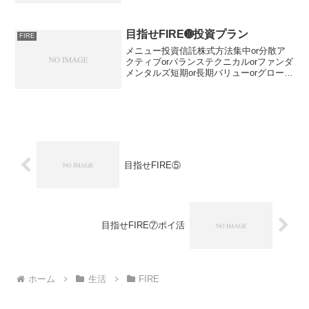
たいと思いました。 今後は以下の取り組
みを中心に記録していこうかと考えてま
す。 ・資産形成...
目指せFIRE➓投資プラン
FIRE
メニュー投資信託株式方法集中or分散ア
クティブorバランステクニカルorファンダ
メンタルズ短期or長期バリューorグロース
株主優待投資高配当投資何となく調べて
ただけで、上記の視点があるようです。
所感各種情報発信をまとめるとインデッ
クスファン...
目指せFIRE⑤
目指せFIRE⑦ポイ活
ホーム
生活
FIRE