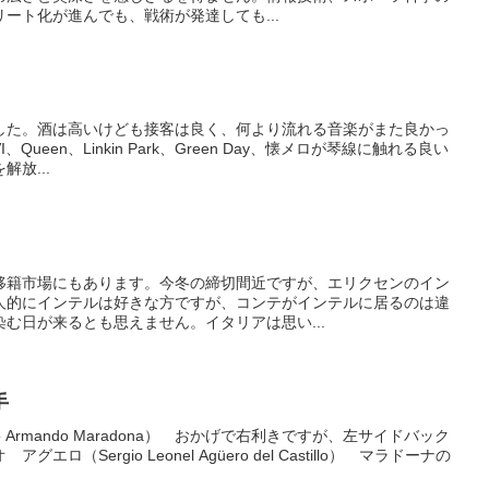
ート化が進んでも、戦術が発達しても...
した。酒は高いけども接客は良く、何より流れる音楽がまた良かっ
I、Queen、Linkin Park、Green Day、懐メロが琴線に触れる良い
放...
移籍市場にもあります。今冬の締切間近ですが、エリクセンのイン
人的にインテルは好きな方ですが、コンテがインテルに居るのは違
む日が来るとも思えません。イタリアは思い...
手
 Armando Maradona） おかげで右利きですが、左サイドバック
（Sergio Leonel Agüero del Castillo） マラドーナの