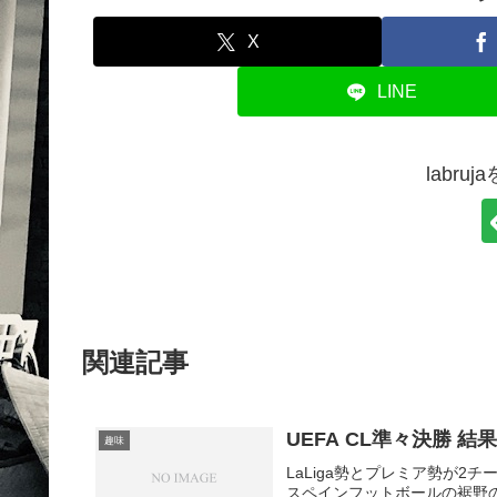
X
LINE
labr
関連記事
UEFA CL準々決勝 結
趣味
LaLiga勢とプレミア勢が
スペインフットボールの裾野