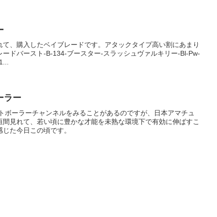
ー
れて、購入したベイブレードです。アタックタイプ高い割にあまり
バースト-B-134-ブースター-スラッシュヴァルキリー-Bl-Pw-
...
ーラー
ットボーラーチャンネルをみることがあるのですが、日本アマチュ
垣間見れて、若い頃に豊かな才能を未熟な環境下で有効に伸ばすこ
感じた今日この頃です。