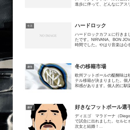
進歩に伴って、どんなにアスリ
ハードロック
生活
ハードロックカフェに行きま
たです。NIRVANA、BON JOV
時間でした。やはり音楽は心を解
冬の移籍市場
趣味
欧州フットボールの醍醐味は
テル移籍が決まりました。個
和感があります。個人的に馴染
好きなフットボール選
趣味
ディエゴ マラドーナ（Diego
で試合に出れました。セルヒオ アグエロ
次女と結婚！...