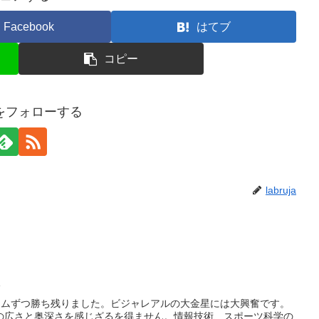
Facebook
はてブ
コピー
ujaをフォローする
labruja
果
2チームずつ勝ち残りました。ビジャレアルの大金星には大興奮です。
の広さと奥深さを感じざるを得ません。情報技術、スポーツ科学の