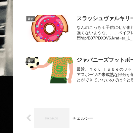
スラッシュヴァルキリ
趣味
なんのこっちゃ子供にせがま
強くないような、、、ベイブレード
烈/dp/B07PDX9V6J/ref=sr_1_1
ジャパニーズフットボ
趣味
最近、Ｙｏｕ Ｔｕｂｅのフ
アスポーツの未成熟な部分が
とができていないのでは？と
チェルシー