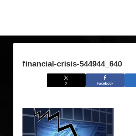
financial-crisis-544944_640
X
Facebook