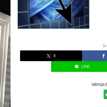
シ
X
LINE
labr