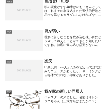
目指せFIRE⑤
FIRE
頭の硬化がすす40半ばのおっさんとして
はこれまでの刷り込まれた習慣的行動と
思考を異なるカラダにしなければなりま
せん。時間を無為に過ごすのが最高の贅
沢とこじつけて惰眠を貪り過ごしてきた
身としてはリハビリには相当の労力を要
すと思いながらも、スト...
胃が弱い
生活
理解に苦しむことを飲み込む強い胃にど
うやって鍛えることができるか知りたい
ですね。無理に飲み込む必要がないんで
しょうが、思考停止状態に陥りたくない
一心で足掻く今日この頃、、、
楽天
生活
印象以前「○○天」だが何だかって詐欺じ
みたニュースがあったり、ネーミングか
ら得体の知れない印象がありました。カ
ード自体もあまり情報が自分には入って
こなかったので、良い印象が持っていま
せんでした。何者なのか全く理解してい
ませんでした。今でもネ...
我が家の新しい同居人
生活
ハムスターの来ました。名前はオレン
ジ？ちゃん（正式命名はまだか？？）