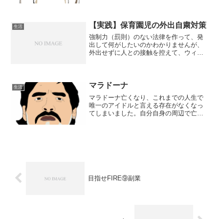
【実践】保育園児の外出自粛対策
生活
強制力（罰則）のない法律を作って、発
出して何がしたいのかわかりませんが、
外出せずに人との接触を控えて、ウィル
スが拡散しないように努めなければいけ
ないことはわかります。マスク配布で税
金の無駄遣いと言われるのは理解できま
す。我が家には未だに届く...
マラドーナ
生活
マラドーナ亡くなり、これまでの人生で
唯一のアイドルと言える存在がなくなっ
てしまいました。自分自身の周辺で亡く
なっていくことが増えてきて、人生の折
返し地点でに差し掛かっていることを強
く感じます。
目指せFIRE⑨副業