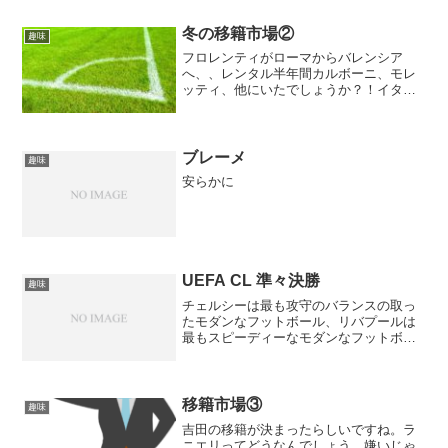
冬の移籍市場②
趣味
フロレンティがローマからバレンシア
へ、、レンタル半年間カルボーニ、モレ
ッティ、他にいたでしょうか？！イタリ
ア人、、最近はサイドバックだったみた
いなので、両サイドカバーしてます。パ
コ・アルカセルがビジャレアルへ、、、
忙しいですね。移籍金総額は...
ブレーメ
趣味
安らかに
UEFA CL 準々決勝
趣味
チェルシーは最も攻守のバランスの取っ
たモダンなフットボール、リバプールは
最もスピーディーなモダンなフットボー
ル、マンチェスター・シティは最も支配
的なモダンフットボール、プレミアリー
グの3チームの特徴をミックスしたのが、
バイエルンだとみてます...
移籍市場③
趣味
吉田の移籍が決まったらしいですね。ラ
ニエリってどうなんでしょう。嫌いじゃ