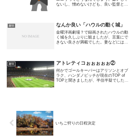
ないし、憎めないけども、良い監督とは
言いにくい気がする。
なんか良い「ハウルの動く城」
趣味
金曜洋画劇場？で録画されたハウルの動
く城を久しぶりに観ましたが、言葉にで
きない良さが満載でした。妻などには理
屈っぽいなどと言われるのですが、基本
的に感性に任せて行きたいタイプです。
ジブリ作品では、好みで言うともののけ
姫、ナウシカ、ラピュタの...
アトレティコぉぉぉぉぉ②
趣味
何かでゴールキーパーはアリソンとオブ
ラク、ハンダノビッチが現在のTOP of
TOPと聞きましたが、半信半疑でした。
(好みじゃなかったので)猛省します。オブ
ラクは凄かったです。悔しいけども今季
最高のゴールキーパーなる予感ありで
す。シメオネの...
いちご狩りの日程決定