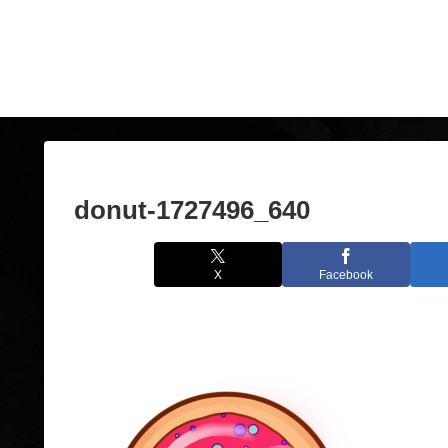
donut-1727496_640
X
Facebook