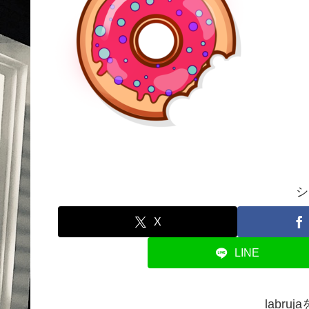
シ
X
LINE
labr